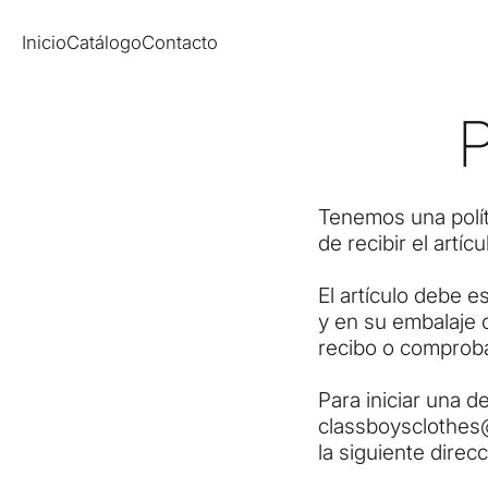
Saltar al contenido
Inicio
Catálogo
Contacto
P
Tenemos una polít
de recibir el artíc
El artículo debe e
y en su embalaje o
recibo o comprob
Para iniciar una 
classboysclothe
la siguiente direc