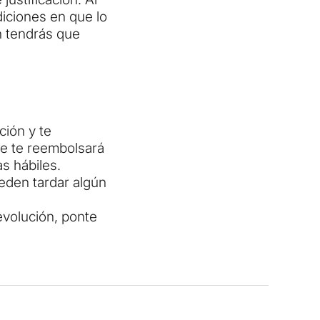
diciones en que lo
én tendrás que
ión y te
se te reembolsará
s hábiles.
ueden tardar algún
evolución, ponte