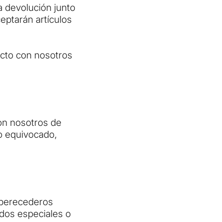
a devolución junto
eptarán artículos
acto con nosotros
con nosotros de
lo equivocado,
 perecederos
idos especiales o