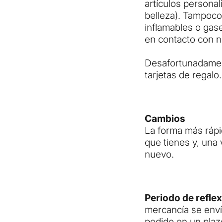
artículos persona
belleza). Tampoco
inflamables o gas
en contacto con n
Desafortunadament
tarjetas de regalo.
Cambios
La forma más rápi
que tienes y, una 
nuevo.
Periodo de reflex
mercancía se enví
pedido en un plazo